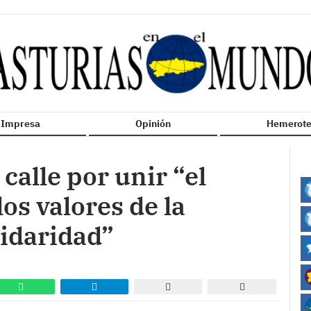
n Impresa
Opinión
Hemerote
calle por unir “el
os valores de la
lidaridad”