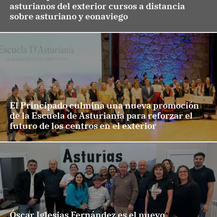
asturianos del exterior cursos a distancia
sobre asturiano y eonaviego
El Principado culmina una nueva promoción
de la Escuela de Asturianía para reforzar el
futuro de los centros en el exterior
Óscar Iglesias Fernández es el nuevo