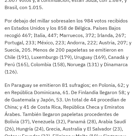
2.607 votos y, a continuación, están Suiza, con 1.689; y
Brasil, con 1.015.
Por debajo del millar sobresalen los 984 votos recibidos
en Estados Unidos y los 858 de Bélgica. Países Bajos
recogió 467; Italia, 447; Marruecos, 372; Irlanda, 267;
Portugal, 233; México, 223; Andorra, 222; Austria, 207; y
Suecia, 205. Menos de 200 papeletas se emitieron en
Chile (191), Luxemburgo (179), Uruguay (169), Canadá y
Perú (165), Colombia (158), Noruega (131) y Dinamarca
(126).
En Paraguay se emitieron 81 sufragios; en Polonia, 62; y
en República Dominicana, 61. De Finlandia llegaron 58; y
de Guatemala y Japón, 53. Un total de 44 procedían de
China; y 41 de Costa Rica, República Checa y Emiratos
Árabes. También llegaron papeletas procedentes de
Bolivia (37), Venezuela (32), Panamá (28), Arabia Saudí
(26), Hungría (24), Grecia, Australia y El Salvador (23),