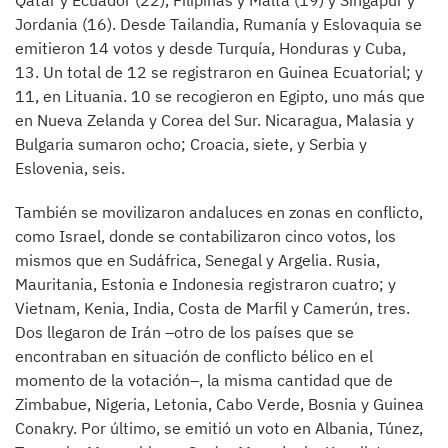
Qatar y Ecuador (22), Filipinas y Malta (19) y Singapur y
Jordania (16). Desde Tailandia, Rumanía y Eslovaquia se
emitieron 14 votos y desde Turquía, Honduras y Cuba,
13. Un total de 12 se registraron en Guinea Ecuatorial; y
11, en Lituania. 10 se recogieron en Egipto, uno más que
en Nueva Zelanda y Corea del Sur. Nicaragua, Malasia y
Bulgaria sumaron ocho; Croacia, siete, y Serbia y
Eslovenia, seis.
También se movilizaron andaluces en zonas en conflicto,
como Israel, donde se contabilizaron cinco votos, los
mismos que en Sudáfrica, Senegal y Argelia. Rusia,
Mauritania, Estonia e Indonesia registraron cuatro; y
Vietnam, Kenia, India, Costa de Marfil y Camerún, tres.
Dos llegaron de Irán –otro de los países que se
encontraban en situación de conflicto bélico en el
momento de la votación–, la misma cantidad que de
Zimbabue, Nigeria, Letonia, Cabo Verde, Bosnia y Guinea
Conakry. Por último, se emitió un voto en Albania, Túnez,