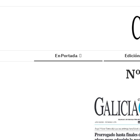
En Portada
Edició
Nº