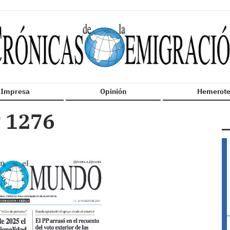
n Impresa
Opinión
Hemerote
 1276